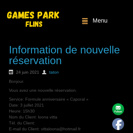
Menu
Information de nouvelle
réservation
24 juin 2021
taton
Bonjour.
Vous avez une nouvelle réservation.
Service: Formule anniversaire « Caporal »
Date: 3 juillet 2021
Heure: 15h30
Nom du Client: loona vitta
Tél. du Client:
E-mail du Client: vittaloona@hotmail.fr