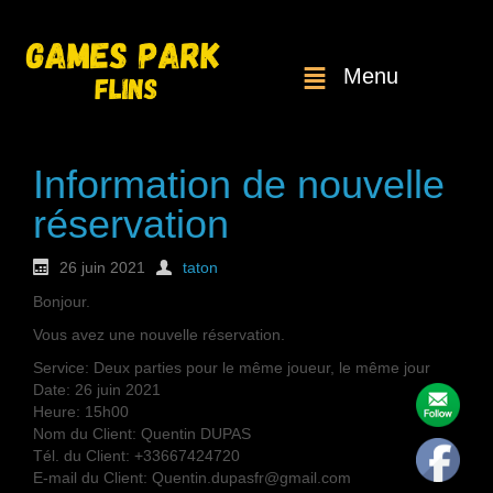
Menu
Information de nouvelle
réservation
26 juin 2021
taton
Bonjour.
Vous avez une nouvelle réservation.
Service: Deux parties pour le même joueur, le même jour
Date: 26 juin 2021
Heure: 15h00
Nom du Client: Quentin DUPAS
Tél. du Client: +33667424720
E-mail du Client: Quentin.dupasfr@gmail.com