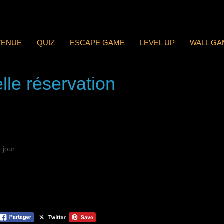
VENUE
QUIZ
ESCAPE GAME
LEVEL UP
WALL GA
lle réservation
 jour