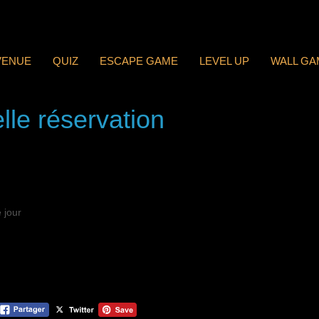
VENUE
QUIZ
ESCAPE GAME
LEVEL UP
WALL GA
lle réservation
 jour