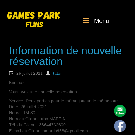
Menu
Information de nouvelle
réservation
26 juillet 2021
taton
Bonjour.
Vous avez une nouvelle réservation.
Service: Deux parties pour le même joueur, le même jour
Date: 26 juillet 2021
Heure: 15h30
Nom du Client: Luba MARTIN
Tél. du Client: +33644732600
E-mail du Client: lnmartin958@gmail.com