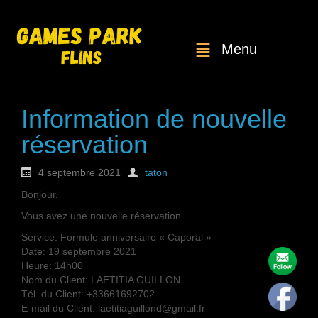
Menu
Information de nouvelle
réservation
4 septembre 2021
taton
Bonjour.
Vous avez une nouvelle réservation.
Service: Formule anniversaire « Caporal »
Date: 19 septembre 2021
Heure: 14h00
Nom du Client: LAETITIA GUILLON
Tél. du Client: +33661692702
E-mail du Client: laetitiaguillond@gmail.fr