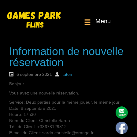
Menu
Information de nouvelle
réservation
6 septembre 2021
taton
Bonjour.
Vous avez une nouvelle réservation.
Service: Deux parties pour le même joueur, le même jour
Date: 8 septembre 2021
Heure: 17h30
Nom du Client: Christelle Sarda
Tél. du Client: +33678129812
E-mail du Client: sarda.christelle@orange.fr