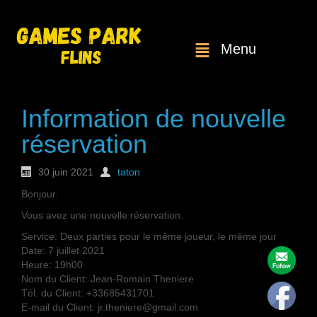
Menu
Information de nouvelle
réservation
30 juin 2021
taton
Bonjour.
Vous avez une nouvelle réservation.
Service: Deux parties pour le même joueur, le même jour
Date: 7 juillet 2021
Heure: 19h00
Nom du Client: Jean-Romain Theniere
Tél. du Client: +33685431701
E-mail du Client: jr.theniere@gmail.com