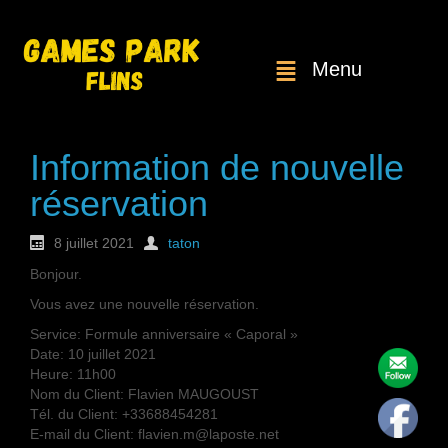
Menu
Information de nouvelle
réservation
8 juillet 2021
taton
Bonjour.
Vous avez une nouvelle réservation.
Service: Formule anniversaire « Caporal »
Date: 10 juillet 2021
Heure: 11h00
Nom du Client: Flavien MAUGOUST
Tél. du Client: +33688454281
E-mail du Client: flavien.m@laposte.net