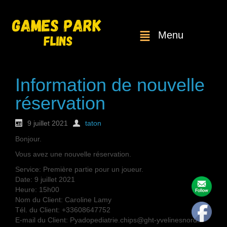
Menu
Information de nouvelle
réservation
9 juillet 2021
taton
Bonjour.
Vous avez une nouvelle réservation.
Service: Première partie pour un joueur.
Date: 9 juillet 2021
Heure: 15h00
Nom du Client: Caroline Lamy
Tél. du Client: +33608647752
E-mail du Client: Pyadopediatrie.chips@ght-yvelinesnord.fr