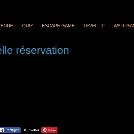
VENUE
QUIZ
ESCAPE GAME
LEVEL UP
WALL GA
lle réservation