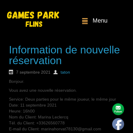
Menu
Information de nouvelle
réservation
7 septembre 2021
taton
Bonjour.
Vous avez une nouvelle réservation.
Service: Deux parties pour le même joueur, le même jour
Date: 11 septembre 2021
Heure: 16h00
Nom du Client: Marina Leclercq
Tél. du Client: +33626560778
E-mail du Client: marinahorvat78130@gmail.com