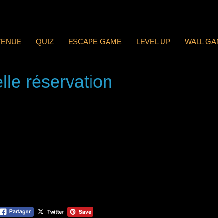
VENUE
QUIZ
ESCAPE GAME
LEVEL UP
WALL GA
lle réservation