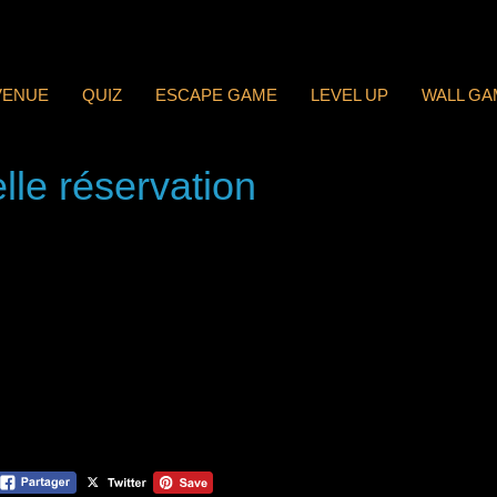
VENUE
QUIZ
ESCAPE GAME
LEVEL UP
WALL GA
lle réservation