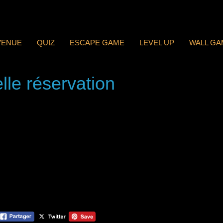
VENUE
QUIZ
ESCAPE GAME
LEVEL UP
WALL GA
lle réservation