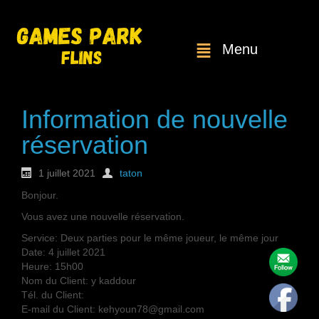
Menu
Information de nouvelle
réservation
1 juillet 2021
taton
Bonjour.
Vous avez une nouvelle réservation.
Service: Deux parties pour le même joueur, le même jour
Date: 4 juillet 2021
Heure: 15h00
Nom du Client: y kaddour
Tél. du Client:
E-mail du Client: kehyoun78@gmail.com