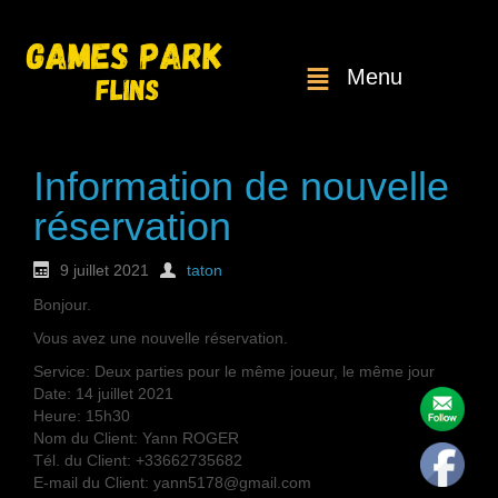
Menu
Information de nouvelle
réservation
9 juillet 2021
taton
Bonjour.
Vous avez une nouvelle réservation.
Service: Deux parties pour le même joueur, le même jour
Date: 14 juillet 2021
Heure: 15h30
Nom du Client: Yann ROGER
Tél. du Client: +33662735682
E-mail du Client: yann5178@gmail.com