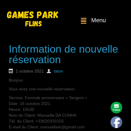
Menu
Information de nouvelle
réservation
1 octobre 2021
taton
Bonjour.
Vous avez une nouvelle réservation.
Service: Formule anniversaire « Sergent »
Date: 16 octobre 2021
Heure: 15h30
Nom du Client: Manuella DA CUNHA
Tél. du Client: +33620333155
E-mail du Client: manuelladc@gmail.com