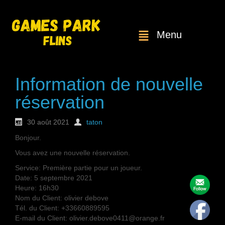
Menu
Information de nouvelle
réservation
30 août 2021
taton
Bonjour.
Vous avez une nouvelle réservation.
Service: Première partie pour un joueur.
Date: 5 septembre 2021
Heure: 16h30
Nom du Client: olivier debove
Tél. du Client: +33660889595
E-mail du Client: olivier.debove0411@orange.fr