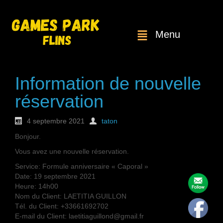
Menu
Information de nouvelle
réservation
4 septembre 2021
taton
Bonjour.
Vous avez une nouvelle réservation.
Service: Formule anniversaire « Caporal »
Date: 19 septembre 2021
Heure: 14h00
Nom du Client: LAETITIA GUILLON
Tél. du Client: +33661692702
E-mail du Client: laetitiaguillond@gmail.fr