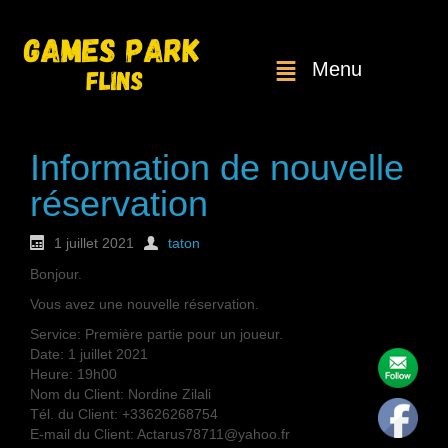
Menu
Information de nouvelle
réservation
1 juillet 2021
taton
Bonjour.
Vous avez une nouvelle réservation.
Service: Première partie pour un joueur.
Date: 1 juillet 2021
Heure: 19h00
Nom du Client: Nordine Zilali
Tél. du Client: +33626268754
E-mail du Client: Actarus78711@yahoo.fr