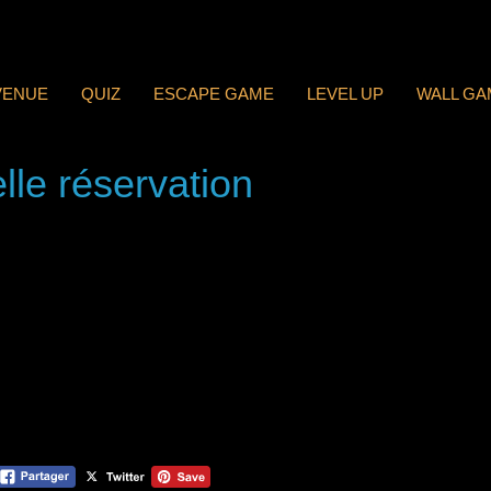
VENUE
QUIZ
ESCAPE GAME
LEVEL UP
WALL GA
lle réservation