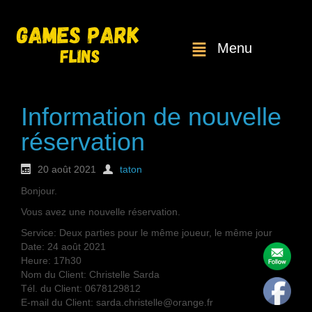
Menu
Information de nouvelle
réservation
20 août 2021
taton
Bonjour.
Vous avez une nouvelle réservation.
Service: Deux parties pour le même joueur, le même jour
Date: 24 août 2021
Heure: 17h30
Nom du Client: Christelle Sarda
Tél. du Client: 0678129812
E-mail du Client: sarda.christelle@orange.fr