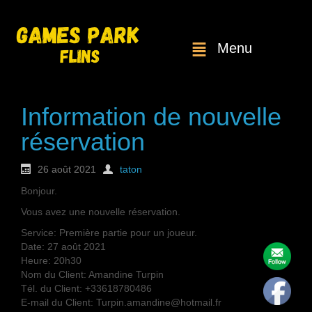
Menu
Information de nouvelle
réservation
26 août 2021
taton
Bonjour.
Vous avez une nouvelle réservation.
Service: Première partie pour un joueur.
Date: 27 août 2021
Heure: 20h30
Nom du Client: Amandine Turpin
Tél. du Client: +33618780486
E-mail du Client: Turpin.amandine@hotmail.fr