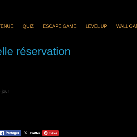
VENUE
QUIZ
ESCAPE GAME
LEVEL UP
WALL GA
lle réservation
 jour