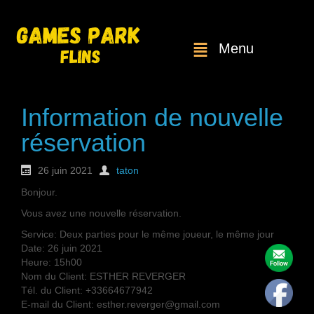
Menu
Information de nouvelle
réservation
26 juin 2021
taton
Bonjour.
Vous avez une nouvelle réservation.
Service: Deux parties pour le même joueur, le même jour
Date: 26 juin 2021
Heure: 15h00
Nom du Client: ESTHER REVERGER
Tél. du Client: +33664677942
E-mail du Client: esther.reverger@gmail.com