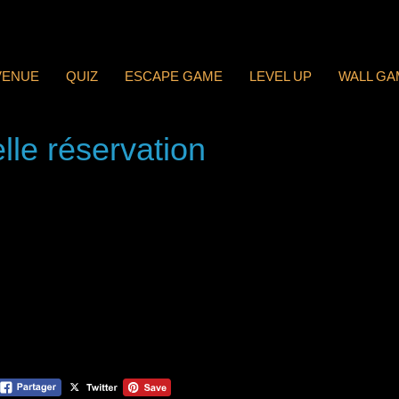
VENUE
QUIZ
ESCAPE GAME
LEVEL UP
WALL GA
lle réservation