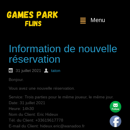
Menu
Information de nouvelle
réservation
31 juillet 2021
taton
Bonjour.
Vous avez une nouvelle réservation.
Service: Trois parties pour le même joueur, le même jour.
Date: 31 juillet 2021
Heure: 14h30
Nom du Client: Eric Hideux
Tél. du Client: +33619617778
E-mail du Client: hideux.eric@wanadoo.fr