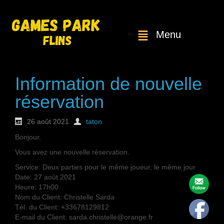
Menu
Information de nouvelle
réservation
26 août 2021
taton
Bonjour.
Vous avez une nouvelle réservation.
Service: Deux parties pour le même joueur, le même jour
Date: 27 août 2021
Heure: 17h00
Nom du Client: Christelle Sarda
Tél. du Client: +33678129812
E-mail du Client: sarda.christelle@orange.fr