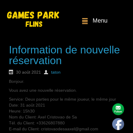
Menu
Information de nouvelle
réservation
30 août 2021
taton
Bonjour.
Vous avez une nouvelle réservation.
Service: Deux parties pour le même joueur, le même jour
Date: 31 août 2021
Heure: 15h30
Nom du Client: Axel Cristovao de Sa
Tél. du Client: +33626807880
E-mail du Client: cristovaodesaaxel@gmail.com