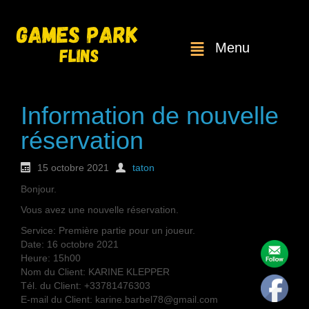
Menu
Information de nouvelle
réservation
15 octobre 2021
taton
Bonjour.
Vous avez une nouvelle réservation.
Service: Première partie pour un joueur.
Date: 16 octobre 2021
Heure: 15h00
Nom du Client: KARINE KLEPPER
Tél. du Client: +33781476303
E-mail du Client: karine.barbel78@gmail.com