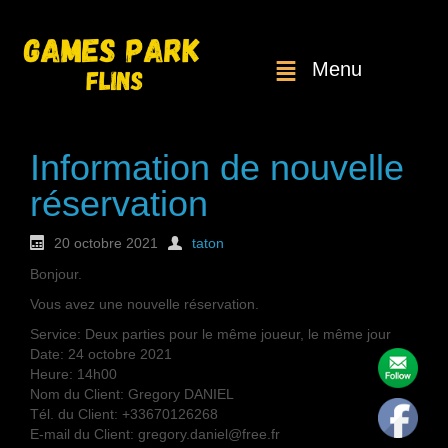
Menu
Information de nouvelle
réservation
20 octobre 2021
taton
Bonjour.
Vous avez une nouvelle réservation.
Service: Deux parties pour le même joueur, le même jour
Date: 24 octobre 2021
Heure: 14h00
Nom du Client: Gregory DANIEL
Tél. du Client: +33670126268
E-mail du Client: gregory.daniel@free.fr