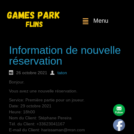
Menu
Information de nouvelle
réservation
26 octobre 2021
taton
Bonjour.
Vous avez une nouvelle réservation.
Service: Première partie pour un joueur.
Date: 29 octobre 2021
Heure: 18h00
Nom du Client: Stéphane Pereira
Tél. du Client: +33623041167
E-mail du Client: harissaman@msn.com