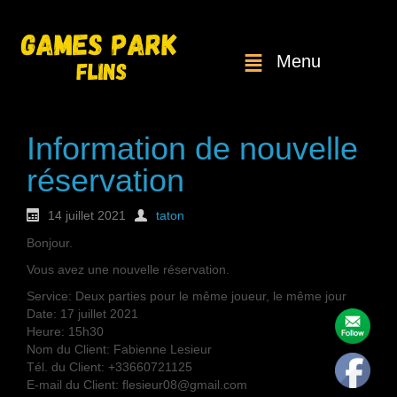
Menu
Information de nouvelle
réservation
14 juillet 2021
taton
Bonjour.
Vous avez une nouvelle réservation.
Service: Deux parties pour le même joueur, le même jour
Date: 17 juillet 2021
Heure: 15h30
Nom du Client: Fabienne Lesieur
Tél. du Client: +33660721125
E-mail du Client: flesieur08@gmail.com