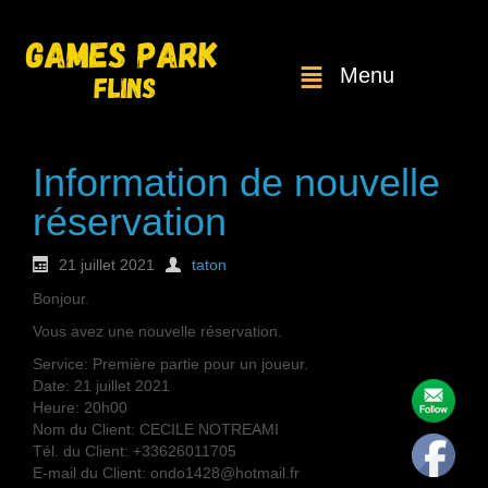
Menu
Information de nouvelle
réservation
21 juillet 2021
taton
Bonjour.
Vous avez une nouvelle réservation.
Service: Première partie pour un joueur.
Date: 21 juillet 2021
Heure: 20h00
Nom du Client: CECILE NOTREAMI
Tél. du Client: +33626011705
E-mail du Client: ondo1428@hotmail.fr