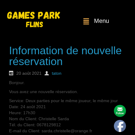
Menu
Information de nouvelle
réservation
20 août 2021
taton
Bonjour.
Vous avez une nouvelle réservation.
Service: Deux parties pour le même joueur, le même jour
Date: 24 août 2021
Heure: 17h30
Nom du Client: Christelle Sarda
Tél. du Client: 0678129812
E-mail du Client: sarda.christelle@orange.fr