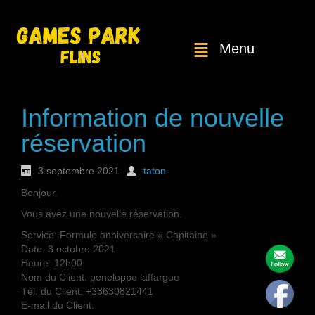
Menu
Information de nouvelle
réservation
3 septembre 2021
taton
Bonjour.
Vous avez une nouvelle réservation.
Service: Formule anniversaire « Capitaine »
Date: 3 octobre 2021
Heure: 12h00
Nom du Client: peneloppe laffargue
Tél. du Client: +33630821441
E-mail du Client: