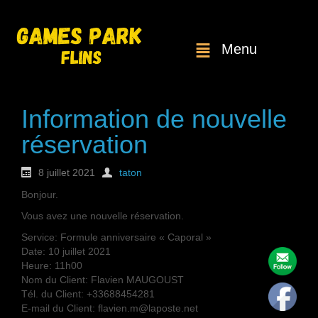
Menu
Information de nouvelle
réservation
8 juillet 2021
taton
Bonjour.
Vous avez une nouvelle réservation.
Service: Formule anniversaire « Caporal »
Date: 10 juillet 2021
Heure: 11h00
Nom du Client: Flavien MAUGOUST
Tél. du Client: +33688454281
E-mail du Client: flavien.m@laposte.net