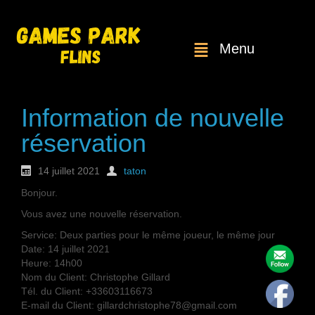
Menu
Information de nouvelle
réservation
14 juillet 2021
taton
Bonjour.
Vous avez une nouvelle réservation.
Service: Deux parties pour le même joueur, le même jour
Date: 14 juillet 2021
Heure: 14h00
Nom du Client: Christophe Gillard
Tél. du Client: +33603116673
E-mail du Client: gillardchristophe78@gmail.com