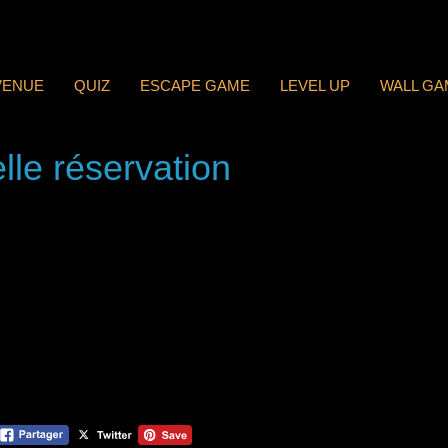
VENUE
QUIZ
ESCAPE GAME
LEVEL UP
WALL GA
lle réservation