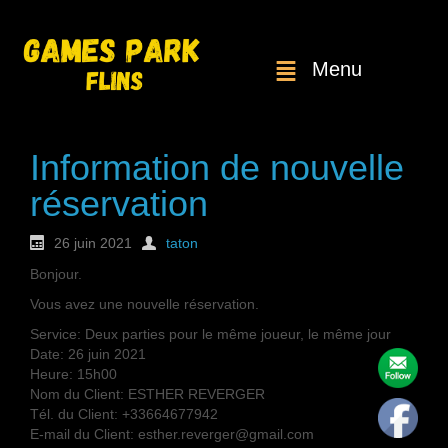
Menu
Information de nouvelle
réservation
26 juin 2021
taton
Bonjour.
Vous avez une nouvelle réservation.
Service: Deux parties pour le même joueur, le même jour
Date: 26 juin 2021
Heure: 15h00
Nom du Client: ESTHER REVERGER
Tél. du Client: +33664677942
E-mail du Client: esther.reverger@gmail.com