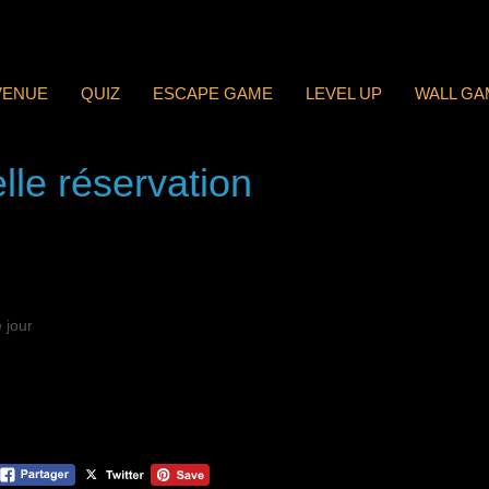
VENUE
QUIZ
ESCAPE GAME
LEVEL UP
WALL GA
lle réservation
 jour