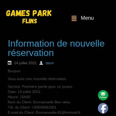
Menu
Information de nouvelle
réservation
14 juillet 2021
taton
Bonjour.
Vous avez une nouvelle réservation.
Service: Première partie pour un joueur.
Date: 14 juillet 2021
Heure: 15h00
Nom du Client: Emmanuelle Ben rekia
Tél. du Client: +33645681901
E-mail du Client: Emmanuelle-81@hotmail.fr