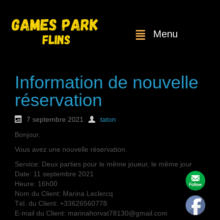
Menu
Information de nouvelle
réservation
7 septembre 2021
taton
Bonjour.
Vous avez une nouvelle réservation.
Service: Deux parties pour le même joueur, le même jour
Date: 11 septembre 2021
Heure: 16h00
Nom du Client: Marina Leclercq
Tél. du Client: +33626560778
E-mail du Client: marinahorvat78130@gmail.com