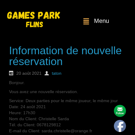
Menu
Information de nouvelle
réservation
20 août 2021
taton
Bonjour.
Vous avez une nouvelle réservation.
Service: Deux parties pour le même joueur, le même jour
Date: 24 août 2021
Heure: 17h30
Nom du Client: Christelle Sarda
Tél. du Client: 0678129812
E-mail du Client: sarda.christelle@orange.fr