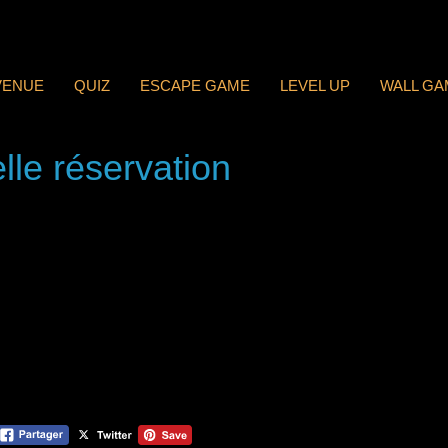
VENUE
QUIZ
ESCAPE GAME
LEVEL UP
WALL GA
lle réservation