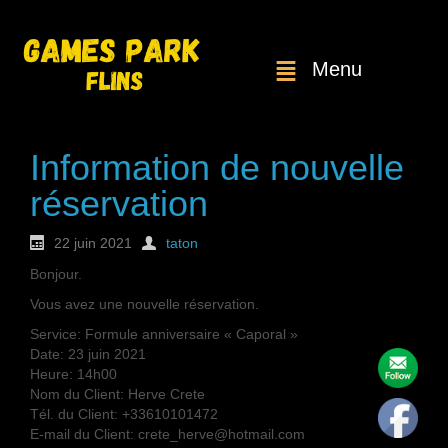
Menu
Information de nouvelle
réservation
22 juin 2021
taton
Bonjour.
Vous avez une nouvelle réservation.
Service: Formule anniversaire « Caporal »
Date: 23 juin 2021
Heure: 14h00
Nom du Client: Herve Crete
Tél. du Client: +33610101472
E-mail du Client: crete_herve@hotmail.com