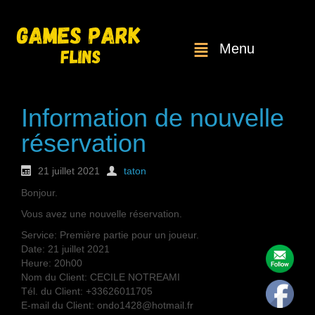
Menu
Information de nouvelle
réservation
21 juillet 2021
taton
Bonjour.
Vous avez une nouvelle réservation.
Service: Première partie pour un joueur.
Date: 21 juillet 2021
Heure: 20h00
Nom du Client: CECILE NOTREAMI
Tél. du Client: +33626011705
E-mail du Client: ondo1428@hotmail.fr