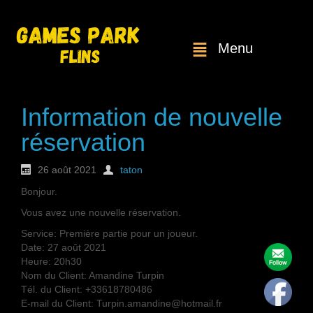
Menu
Information de nouvelle
réservation
26 août 2021
taton
Bonjour.
Vous avez une nouvelle réservation.
Service: Première partie pour un joueur.
Date: 27 août 2021
Heure: 20h30
Nom du Client: Amandine Turpin
Tél. du Client: +33618780486
E-mail du Client: Turpin.amandine@hotmail.fr