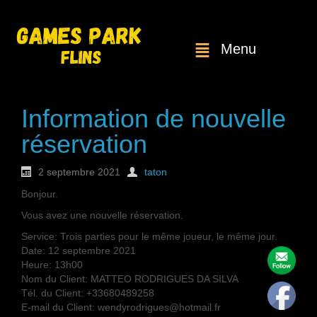
Menu
Information de nouvelle
réservation
2 septembre 2021
taton
Bonjour.
Vous avez une nouvelle réservation.
Service: Trois parties pour le même joueur, le même jour.
Date: 12 septembre 2021
Heure: 13h00
Nom du Client: MATTEO RODRIGUES DA SILVA
Tél. du Client: +33680489258
E-mail du Client: wendyrodrigues@hotmail.fr